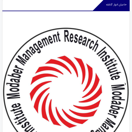
حامیان ادوار گذشته
‹
›