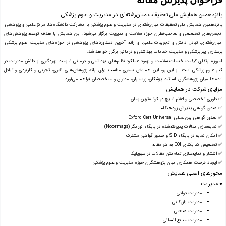
پانزدهمین همایش ملی تحقیقات میان‌رشته‌ای در مدیریت و علوم پزشکی
پانزدهمین همایش ملی تحقیقات میان‌رشته‌ای در مدیریت و علوم پزشکی با مشارکت دانشگاه‌ها، مراکز علمی و پژوهشی،
انجمن‌های تخصصی و صاحب‌نظران حوزه سلامت و مدیریت برگزار می‌شود. این همایش با هدف توسعه پژوهش‌های
میان‌رشته‌ای، تبادل دانش و تجربیات علمی، و ارائه آخرین دستاوردهای پژوهشی در حوزه‌های مدیریت، علوم پزشکی،
پرستاری، پیراپزشکی و مدیریت خدمات بهداشتی و درمانی برگزار خواهد شد.
امروزه ارتقای کیفیت خدمات سلامت و بهبود عملکرد نظام‌های بهداشتی و درمانی نیازمند بهره‌گیری از دانش مدیریت در
کنار علوم پزشکی است. از این رو، این همایش بستری مناسب برای ارائه پژوهش‌های نظری، تجربی و کاربردی و تبادل
ایده‌ها میان پژوهشگران، اساتید، پزشکان، پرستاران، مدیران و متخصصان فراهم می‌آورد.
مزایای شرکت در همایش
✅ داوری تخصصی و اعلام نتایج در کوتاه‌ترین زمان
✅ صدور گواهی پذیرش زودهنگام
✅ صدور گواهی بین‌المللی Oxford Cert Universal
✅ نمایه‌سازی مقالات پذیرفته‌شده در پایگاه نورمگز (Noormags)
✅ امکان نمایه در پایگاه SID و صدور گواهی مشترک
✅ تخصیص کد یکتای COI به هر مقاله
✅ انتشار و نمایه‌سازی تمام‌متن مقالات در سیویلیکا
✅ ایجاد فرصت همکاری میان پژوهشگران حوزه مدیریت و علوم پزشکی
محورهای اصلی همایش
● مدیریت
مدیریت دولتی
مدیریت بازرگانی
مدیریت صنعتی
مدیریت منابع انسانی