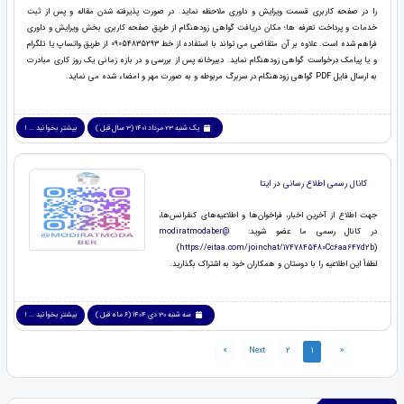
را در صفحه کاربری قسمت ویرایش و داوری ملاحظه نماید. در صورت پذیرفته شدن مقاله و پس از ثبت
خدمات و پرداخت تعرفه ها؛ مکان دریافت گواهی زودهنگام از طریق صفحه کاربری بخش ویرایش و داوری
فراهم شده است. علاوه بر آن متقاضی می تواند با استفاده از خط 09054835293 از طریق واتساپ یا تلگرام
و یا پیامک درخواست گواهی زودهنگام نماید. دبیرخانه پس از بررسی و در بازه زمانی یک روز کاری مبادرت
به ارسال فایل PDF گواهی زودهنگام در سربرگ مربوطه و به صورت مهر و امضاء شده می نماید.
یک شنبه 23 مرداد 1401 (3 سال قبل )
بیشتر بخوانید ... !
کانال رسمی اطلاع رسانی در ایتا
جهت اطلاع از آخرین اخبار، فراخوان‌ها و اطلاعیه‌های کنفرانس‌ها،
در کانال رسمی ما عضو شوید:
modiratmodaber@
(
https://eitaa.com/joinchat/1747845480Cc6aa647d2b
)
لطفاً این اطلاعیه را با دوستان و همکاران خود به اشتراک بگذارید.
سه شنبه 30 دی 1404 (6 ماه قبل )
بیشتر بخوانید ... !
»
Next
2
1
«