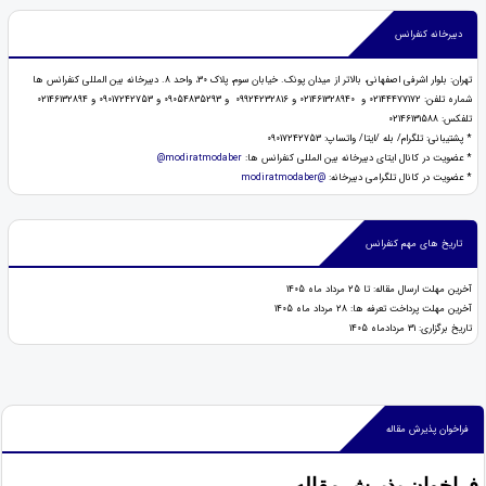
دبیرخانه کنفرانس
تهران: بلوار اشرفی اصفهانی، بالاتر از میدان پونک. خیابان سوم، پلاک 30، واحد 8. دبیرخانه بین المللی کنفرانس ها
شماره تلفن: 02144477172 و 021461328940 و 09924232816 و 09054835293 و 09017242753 و 02146132894
تلفکس: 02146131588
* پشتیبانی: تلگرام/ بله /ایتا/ واتساپ: 09017242753
* عضویت در کانال ایتای دبیرخانه بین المللی کنفرانس ها:
modiratmodaber@
* عضويت در كانال تلگرامی دبیرخانه:
@modiratmodaber
تاریخ های مهم کنفرانس
آخرین مهلت ارسال مقاله: تا 25 مرداد ماه 1405
آخرین مهلت پرداخت تعرفه ها: 28 مرداد ماه 1405
تاریخ برگزاری: 31 مردادماه 1405
فراخوان پذیرش مقاله
فراخوان پذیرش مقاله